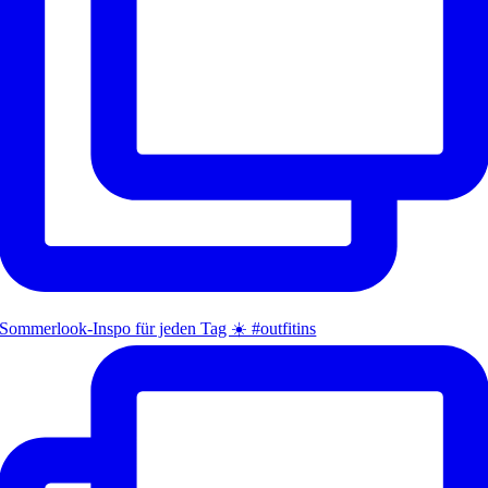
Sommerlook-Inspo für jeden Tag ☀️ #outfitins